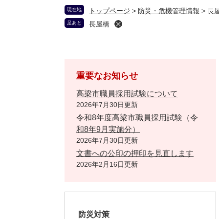
現在地
トップページ
>
防災・危機管理情報
>
長
足あと
長屋橋
重要なお知らせ
高梁市職員採用試験について
2026年7月30日更新
令和8年度高梁市職員採用試験（令
和8年9月実施分）
2026年7月30日更新
文書への公印の押印を見直します
2026年2月16日更新
防災対策