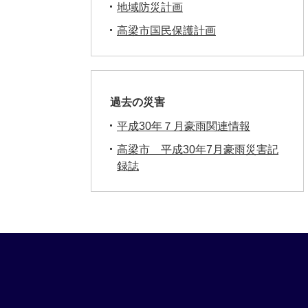
地域防災計画
高梁市国民保護計画
過去の災害
平成30年７月豪雨関連情報
高梁市 平成30年7月豪雨災害記
録誌