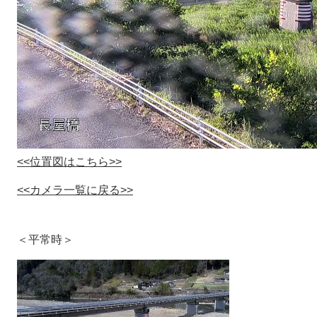
<<位置図はこちら>>
<<カメラ一覧に戻る>>
＜平常時＞