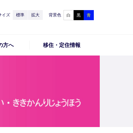
サイズ
標準
拡大
背景色
白
黒
青
の方へ
移住・定住情報