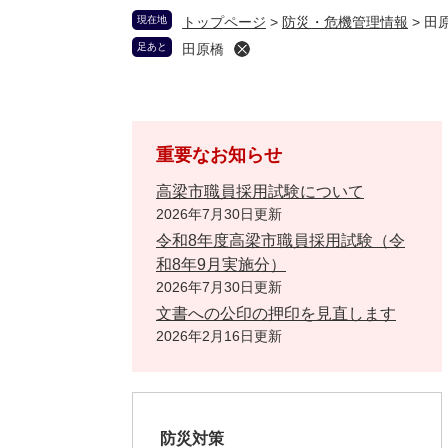
現在地
トップページ
>
防災・危機管理情報
>
田
足あと
田原橋
重要なお知らせ
高梁市職員採用試験について
2026年7月30日更新
令和8年度高梁市職員採用試験（令
和8年9月実施分）
2026年7月30日更新
文書への公印の押印を見直します
2026年2月16日更新
防災対策