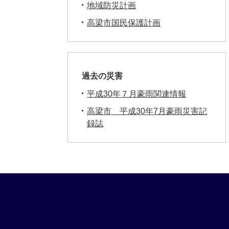
地域防災計画
高梁市国民保護計画
過去の災害
平成30年７月豪雨関連情報
高梁市 平成30年7月豪雨災害記
録誌