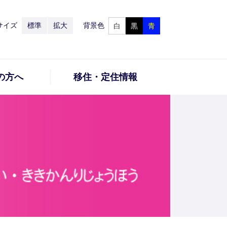
サイズ
標準
拡大
背景色
白
黒
青
の方へ
移住・定住情報