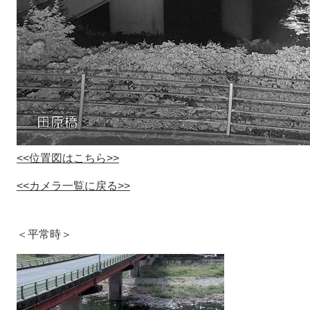
<<位置図はこちら>>
<<カメラ一覧に戻る>>
＜平常時＞