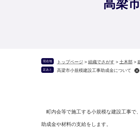
高梁
現在地
トップページ
>
組織でさがす
>
土木部
>
足あと
高梁市小規模建設工事助成金について
町内会等で施工する小規模な建設工事で、
助成金や材料の支給をします。