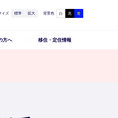
サイズ
標準
拡大
背景色
白
黒
青
の方へ
移住・定住情報