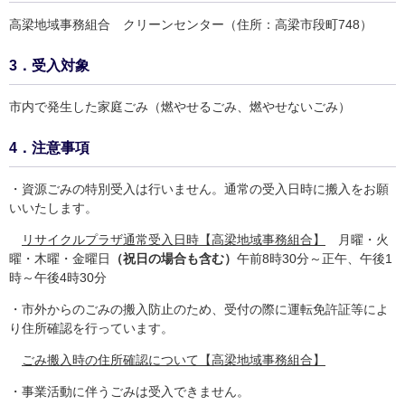
高梁地域事務組合 クリーンセンター（住所：高梁市段町748）
3．受入対象
市内で発生した家庭ごみ（燃やせるごみ、燃やせないごみ）
4．注意事項
・資源ごみの特別受入は行いません。通常の受入日時に搬入をお願
いいたします。
リサイクルプラザ通常受入日時【高梁地域事務組合】
月曜・火
曜・木曜・金曜日
（祝日の場合も含む）
午前8時30分～正午、午後1
時～午後4時30分​
・市外からのごみの搬入防止のため、受付の際に運転免許証等によ
り住所確認を行っています。
ごみ搬入時の住所確認について【高梁地域事務組合】
・事業活動に伴うごみは受入できません。