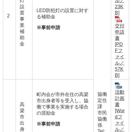
ル／
灯
23K
設
LED防犯灯の設置に対す
B]
置
2
る補助金
事
業
交付
※事前申請
補
申請
助
書
金
[PD
Fフ
ァイ
ル／
57K
B]
活動
協働
町内会が市外在住の高梁
計画
定住
市出身者等を受入し、協
書
高
課
働で事業を実施する場合
[Wor
梁
市民
の奨励金
dフ
市
協働
ァイ
出
※事前申請
係
ル／
身
Tel: