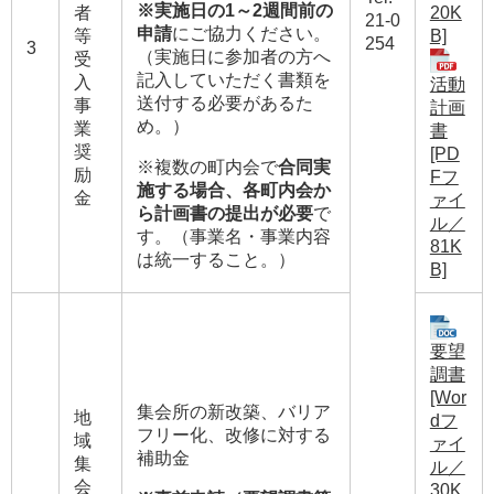
※実施日の1～2週間前の
20K
者
21-0
申請
にご協力ください。
B]
等
254
3
（実施日に参加者の方へ
受
記入していただく書類を
入
活動
送付する必要があるた
事
計画
め。）
業
書
奨
[PD
※複数の町内会で
合同実
励
Fフ
施する場合、各町内会か
金
ァイ
ら計画書の提出が必要
で
ル／
す。（事業名・事業内容
81K
は統一すること。）
B]
要望
調書
[Wor
集会所の新改築、バリア
地
dフ
フリー化、改修に対する
域
ァイ
補助金
集
ル／
会
30K