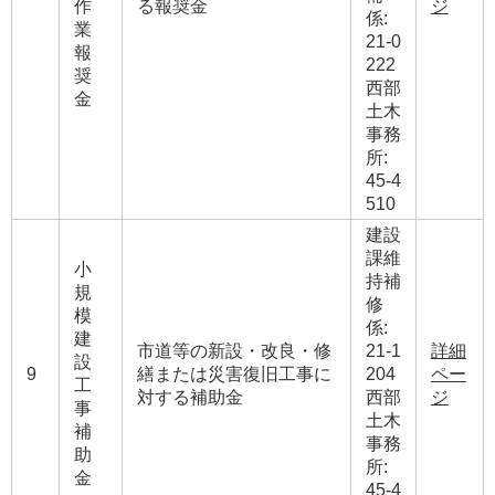
作
る報奨金
ジ
係:
業
21-0
報
222
奨
西部
金
土木
事務
所:
45-4
510
建設
課維
小
持補
規
修
模
係:
建
市道等の新設・改良・修
21-1
詳細
設
9
繕または災害復旧工事に
204
ペー
工
対する補助金
西部
ジ
事
土木
補
事務
助
所:
金
45-4