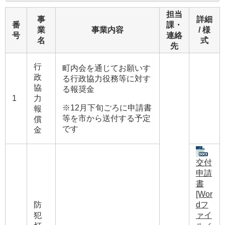
担当
事
詳細
番
課・
業
事業内容
/ 様
号
連絡
名
式
先
行
町内会を通じてお願いす
政
る行政協力役務等に対す
協
る報奨金
1
力
※12月下旬ごろに申請書
報
等を市から送付する予定
償
です
金
交付
申請
書
[Wor
dフ
防
ァイ
犯