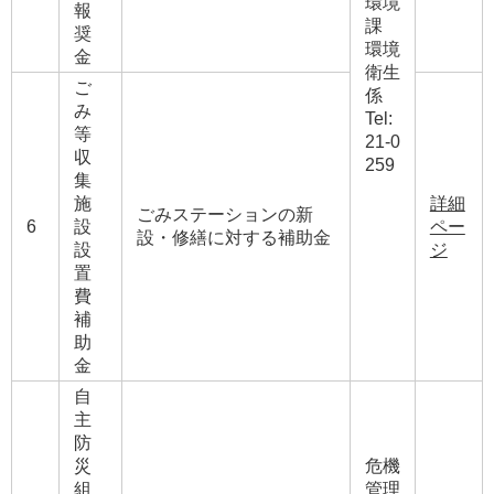
環境
報
課
奨
環境
金
衛生
ご
係
み
Tel:
等
21-0
収
259
集
施
詳細
ごみステーションの新
6
設
ペー
設・修繕に対する補助金
設
ジ
置
費
補
助
金
自
主
防
災
危機
組
管理