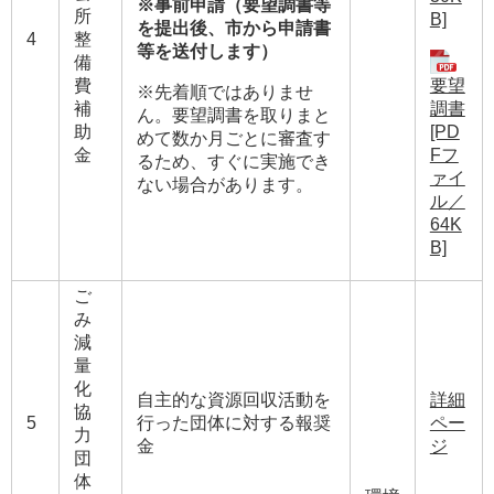
※事前申請（要望調書等
所
B]
を提出後、市から申請書
4
整
等を送付します）
備
要望
費
※先着順ではありませ
調書
補
ん。要望調書を取りまと
[PD
助
めて数か月ごとに審査す
Fフ
金
るため、すぐに実施でき
ァイ
ない場合があります。
ル／
64K
B]
ご
み
減
量
化
自主的な資源回収活動を
詳細
協
5
行った団体に対する報奨
ペー
力
金
ジ
団
体