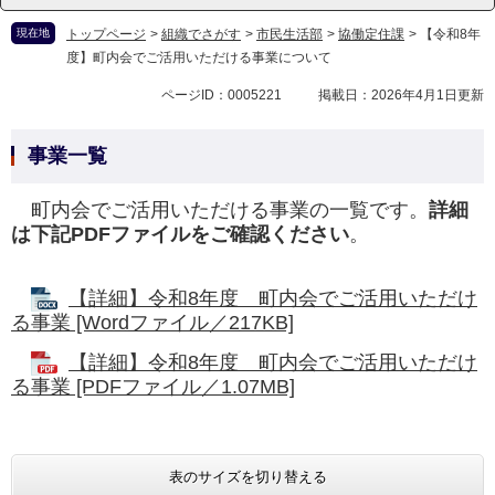
現在地
トップページ
>
組織でさがす
>
市民生活部
>
協働定住課
>
【令和8年
度】町内会でご活用いただける事業について
ページID：0005221
掲載日：2026年4月1日更新
事業一覧
町内会でご活用いただける事業の一覧です。
詳細
は下記PDFファイルをご確認ください
。
【詳細】令和8年度 町内会でご活用いただけ
る事業 [Wordファイル／217KB]
【詳細】令和8年度 町内会でご活用いただけ
る事業 [PDFファイル／1.07MB]
表のサイズを切り替える