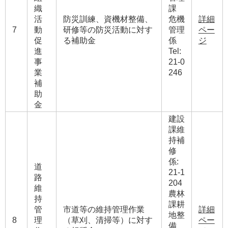
織
課
活
防災訓練、資機材整備、
危機
詳細
7
動
研修等の防災活動に対す
管理
ペー
促
る補助金
係
ジ
進
Tel:
事
21-0
業
246
補
助
金
建設
課維
持補
修
係:
道
21-1
路
204
維
農林
持
課耕
管
市道等の維持管理作業
詳細
地整
8
理
（草刈、清掃等）に対す
ペー
備