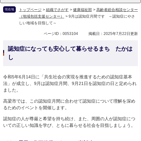
現在地
トップページ
>
組織でさがす
>
健康福祉部
>
高齢者総合相談センター
（地域包括支援センター）
>
9月は認知症月間です ～認知症にやさ
しい地域を目指して～
ページID：0053104
掲載日：2025年7月22日更新
認知症になっても安心して暮らせるまち たかは
し
令和5年6月14日に「共生社会の実現を推進するための認知症基本
法」が成立し、9月は認知症月間、9月21日を認知症の日と定められ
ました。
高梁市では、この認知症月間に合わせて認知症について理解を深め
るためのイベントを開催します。
認知症の人が尊厳と希望を持ち続け、また、周囲の人が認知症につ
いての正しい知識を学び、ともに暮らせる社会を目指しましょう。