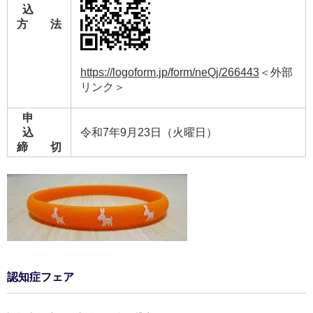
込
方 法
https://logoform.jp/form/neQj/266443
＜外部
リンク＞
申
込
令和7年9月23日（火曜日）
締 切
認知症フェア