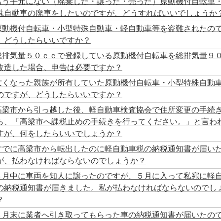
もう手元にない（廃棄した・譲った・売った）原動機付自転車
殊自動車の廃車をしたいのですが、どうすればいいでしょうか
原動機付自転車・小型特殊自動車・軽自動車等を盗難されたの
、どうしたらいいですか？
総排気量５０ｃｃで登録している原動機付自転車を総排気量９
改造した場合、申告は必要ですか？
亡くなった親族が所有していた原動機付自転車・小型特殊自動
のですが、どうしたらいいですか？
高梁市から引っ越した後、軽自動車検査協会で住所変更の手続
ら、「高梁市へ課税止めの手続きを行ってください。」と言わ
すが、何をしたらいいでしょうか？
すでに高梁市から転出したのに軽自動車税の納税通知書が届い
が、払わなければならないのでしょうか？
４月中に車両を知人に譲ったのですが、５月に入って私宛に軽
の納税通知書が届きました。私が払わなければならないのでし
？
３月末に業者へ引き取ってもらった車の納税通知書が届いたの