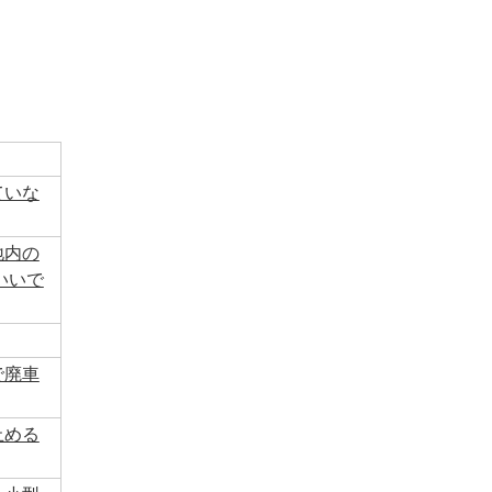
ていな
地内の
いいで
で廃車
止める