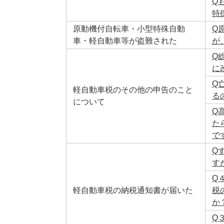
Q
特
原動機付自転車・小型特殊自動
Q
車・軽自動車等が盗難された
が
Q
に
Q
軽自動車税のその他の申告のこと
る
について
Q
た
で
Q
す
Q
軽自動車税の納税通知書が届いた
税
か
Q