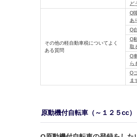
ど
Q
あ
Q
Q
その他の軽自動車税についてよく
取
ある質問
Q
ら
Q
ま
原動機付自転車（～１２５cc
Q原動機付自転車の登録をした