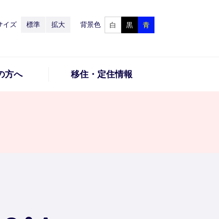
サイズ
標準
拡大
背景色
白
黒
青
の方へ
移住・定住情報