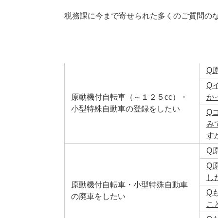
税務課に今まで寄せられた多くのご質問の
Q
Q
原動機付自転車（～１２５cc）・
か
小型特殊自動車の登録をしたい
Q
み
す
Q
Q
し
原動機付自転車・小型特殊自動車
Q
の廃車をしたい
こ