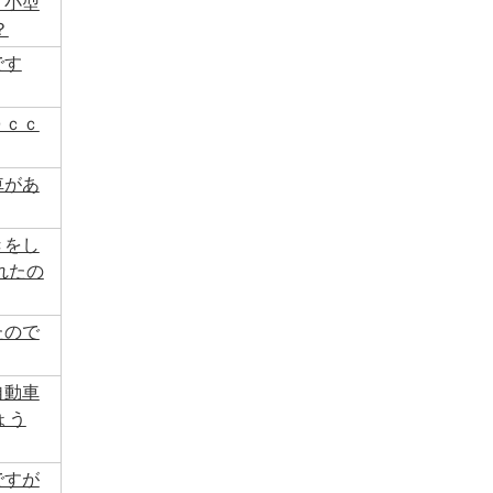
・小型
？
です
０ｃｃ
車があ
きをし
れたの
たので
自動車
ょう
ですが