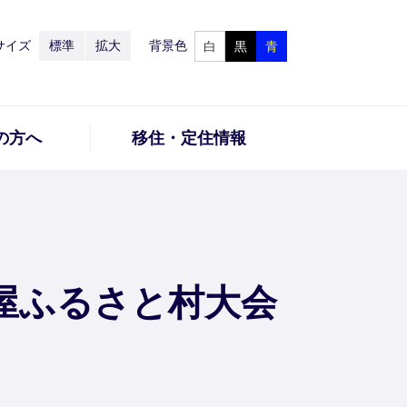
サイズ
標準
拡大
背景色
白
黒
青
の方へ
移住・定住情報
屋ふるさと村大会