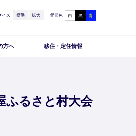
サイズ
標準
拡大
背景色
白
黒
青
の方へ
移住・定住情報
屋ふるさと村大会