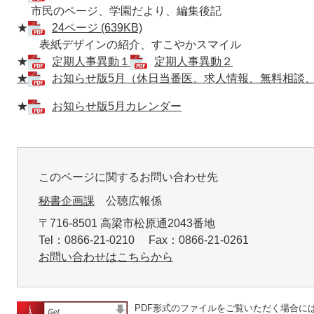
市民のページ、学園だより、編集後記
★
24ページ (639KB)
表紙デザインの紹介、すこやかスマイル
★
定期人事異動１
定期人事異動２
★
お知らせ版5月（休日当番医、求人情報、無料相談
★
お知らせ版5月カレンダー
このページに関するお問い合わせ先
秘書企画課
公聴広報係
〒716-8501 高梁市松原通2043番地
Tel：0866-21-0210 Fax：0866-21-0261
お問い合わせはこちらから
PDF形式のファイルをご覧いただく場合には、A