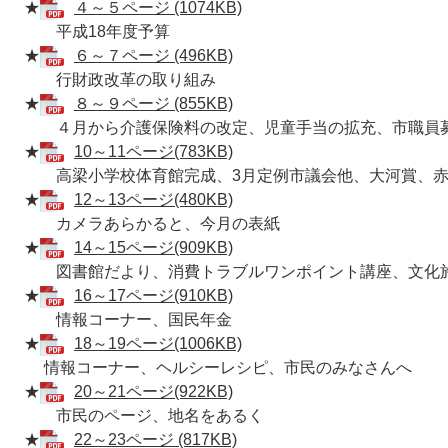
★
４～５ページ (1074KB)
平成18年度予算
★
６～７ページ (496KB)
行財政改革の取り組み
★
８～９ページ (855KB)
４月から介護保険料の改定、児童手当の拡充、市職員
★
10～11ページ(783KB)
高梁小学校体育館完成、3月定例市議会他、大河賞、赤
★
12～13ページ(480KB)
カメラあらかると、今月の表紙
★
14～15ページ(909KB)
図書館だより、消費トラブルワンポイント講座、文化
★
16～17ページ(910KB)
情報コーナー、国民年金
★
18～19ページ(1006KB)
情報コーナー、ヘルシーレシピ、市民のみなさんへ
★
20～21ページ(922KB)
市民のページ、地名をあるく
★
22～23ページ (817KB)