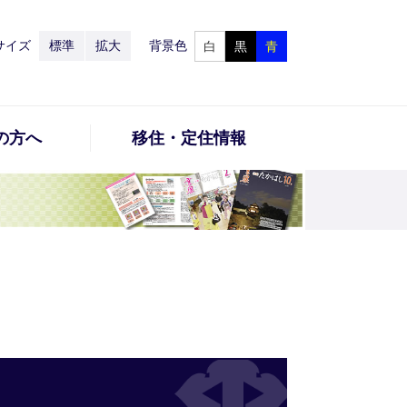
サイズ
標準
拡大
背景色
白
黒
青
の方へ
移住・定住情報