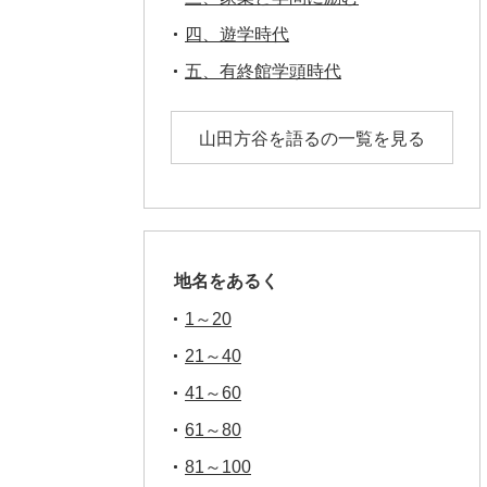
四、遊学時代
五、有終館学頭時代
山田方谷を語るの一覧を見る
地名をあるく
1～20
21～40
41～60
61～80
81～100