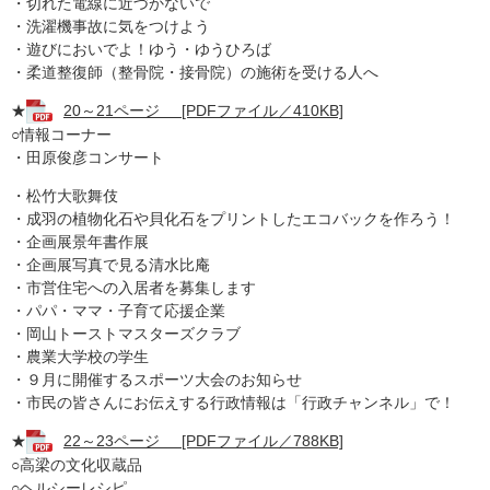
・切れた電線に近づかないで
・洗濯機事故に気をつけよう
・遊びにおいでよ！ゆう・ゆうひろば
・柔道整復師（整骨院・接骨院）の施術を受ける人へ
★
20～21ページ [PDFファイル／410KB]
○情報コーナー
・田原俊彦コンサート
・松竹大歌舞伎
・成羽の植物化石や貝化石をプリントしたエコバックを作ろう！
・企画展景年書作展
・企画展写真で見る清水比庵
・市営住宅への入居者を募集します
・パパ・ママ・子育て応援企業
・岡山トーストマスターズクラブ
・農業大学校の学生
・９月に開催するスポーツ大会のお知らせ
・市民の皆さんにお伝えする行政情報は「行政チャンネル」で！
★
22～23ページ [PDFファイル／788KB]
○高梁の文化収蔵品
○ヘルシーレシピ