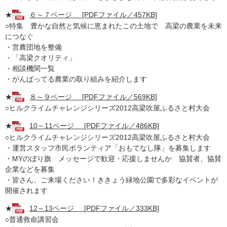
★
６～７ページ [PDFファイル／457KB]
○特集 豊かな自然と気候に恵まれたこの土地で 高梁の農業を未来
につなぐ
・営農団地を整備
・「高梁クオリティ」
・相談機関一覧
・がんばってる農業の取り組みを紹介します
★
８～９ページ [PDFファイル／569KB]
○ヒルクライムチャレンジシリーズ2012高梁吹屋ふるさと村大会
★
10～11ページ [PDFファイル／486KB]
○ヒルクライムチャレンジシリーズ2012高梁吹屋ふるさと村大会
・運営スタッフ市民ボランティア「おもてなし隊」を募集します
・MYのぼり旗 メッセージで歓迎・応援しませんか 協賛者、協賛
企業などを募集
・皆さん、ご来場ください！ききょう緑地公園で多彩なイベントが
開催されます
★
12～13ページ [PDFファイル／333KB]
○普通救命講習会