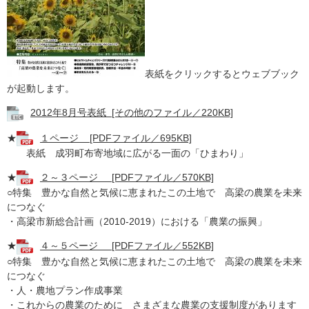
表紙をクリックするとウェブブック
が起動します。
2012年8月号表紙 [その他のファイル／220KB]
★
１ページ [PDFファイル／695KB]
表紙 成羽町布寄地域に広がる一面の「ひまわり」
★
２～３ページ [PDFファイル／570KB]
○特集 豊かな自然と気候に恵まれたこの土地で 高梁の農業を未来
につなぐ
・高梁市新総合計画（2010-2019）における「農業の振興」
★
４～５ページ [PDFファイル／552KB]
○特集 豊かな自然と気候に恵まれたこの土地で 高梁の農業を未来
につなぐ
・人・農地プラン作成事業
・これからの農業のために さまざまな農業の支援制度があります