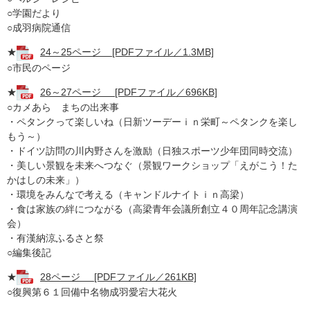
○学園だより
○成羽病院通信
★
24～25ページ [PDFファイル／1.3MB]
○市民のページ
★
26～27ページ [PDFファイル／696KB]
○カメあら まちの出来事
・ペタンクって楽しいね（日新ツーデーｉｎ栄町～ペタンクを楽し
もう～）
・ドイツ訪問の川内野さんを激励（日独スポーツ少年団同時交流）
・美しい景観を未来へつなぐ（景観ワークショップ「えがこう！た
かはしの未来」）
・環境をみんなで考える（キャンドルナイトｉｎ高梁）
・食は家族の絆につながる（高梁青年会議所創立４０周年記念講演
会）
・有漢納涼ふるさと祭
○編集後記
★
28ページ [PDFファイル／261KB]
○復興第６１回備中名物成羽愛宕大花火