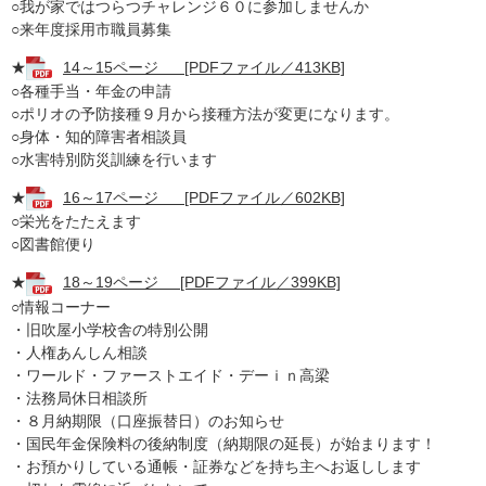
○我が家ではつらつチャレンジ６０に参加しませんか
○来年度採用市職員募集
★
14～15ページ [PDFファイル／413KB]
○各種手当・年金の申請
○ポリオの予防接種９月から接種方法が変更になります。
○身体・知的障害者相談員
○水害特別防災訓練を行います
★
16～17ページ [PDFファイル／602KB]
○栄光をたたえます
○図書館便り
★
18～19ページ [PDFファイル／399KB]
○情報コーナー
・旧吹屋小学校舎の特別公開
・人権あんしん相談
・ワールド・ファーストエイド・デーｉｎ高梁
・法務局休日相談所
・８月納期限（口座振替日）のお知らせ
・国民年金保険料の後納制度（納期限の延長）が始まります！
・お預かりしている通帳・証券などを持ち主へお返しします