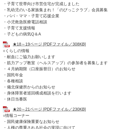
・子育て世帯向け市営住宅が完成しました
・乳幼児のいる家族集まれ！「のびっこクラブ」会員募集
・パパ・ママ・子育て応援企業
・小児救急医療電話相談
・子育て支援情報
・子どもの病気Q＆A
★18～19ページ [PDFファイル／308KB]
○くらしの情報
・献血にご協力お願いします
・筋力アップ教室（ヘルスアップ）の参加者を募集します
・４月納期限（口座振替日）のお知らせ
・国民年金
・各種相談
・備北保健所からのお知らせ
・身体障害者巡回構成相談を行います
・休日当番医
★20～21ページ [PDFファイル／230KB]
○情報コーナー
・国民健康保険重要なお知らせ
・人権の尊重される社会の実現に向けて