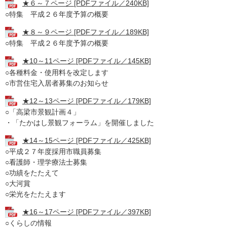
★６～７ページ [PDFファイル／240KB]
○特集 平成２６年度予算の概要
★８～９ページ [PDFファイル／189KB]
○特集 平成２６年度予算の概要
★10～11ページ [PDFファイル／145KB]
○各種料金・使用料を改定します
○市営住宅入居者募集のお知らせ
★12～13ページ [PDFファイル／179KB]
○「高梁市景観計画４」
・「たかはし景観フォーラム」を開催しました
★14～15ページ [PDFファイル／425KB]
○平成２７年度採用市職員募集
○看護師・理学療法士募集
○功績をたたえて
○大河賞
○栄光をたたえます
★16～17ページ [PDFファイル／397KB]
○くらしの情報