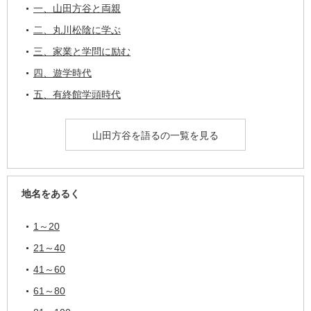
一、山田方谷と両親
二、丸川松陰に学ぶ
三、家業と学問に励む
四、遊学時代
五、有終館学頭時代
山田方谷を語るの一覧を見る
地名をあるく
1～20
21～40
41～60
61～80