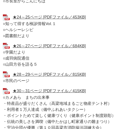
○市長室からこんにちは
★24～25ページ [PDFファイル／453KB]
○知って得する検診情報Vol.１
○ヘルシーレシピ
○図書館だより
★26～27ページ [PDFファイル／684KB]
○学園だより
○成羽病院通信
○山田方谷を語る５
★28～29ページ [PDFファイル／815KB]
○市民のページ
★30～31ページ [PDFファイル／415KB]
○カメあら まちの出来事
・特産品が盛りだくさん（高梁地域まるごと物産テント村）
・利用者１万人達成（備中ふれあいタクシー）
・ポイントためて楽しく健康づくり（健康ポイント制度顕彰）
・伝統の美しさを満喫（備中たかはし町家通りの雛まつり）
・宇治分団が優勝（第１０回高梁市消防操法訓練大会）