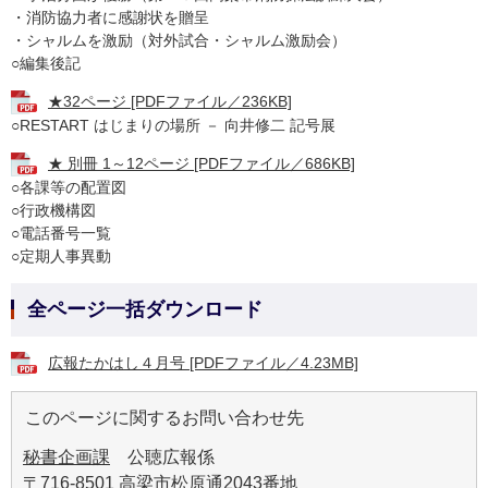
・消防協力者に感謝状を贈呈
・シャルムを激励（対外試合・シャルム激励会）
○編集後記
★32ページ [PDFファイル／236KB]
○RESTART はじまりの場所 － 向井修二 記号展
★ 別冊 1～12ページ [PDFファイル／686KB]
○各課等の配置図
○行政機構図
○電話番号一覧
○定期人事異動
全ページ一括ダウンロード
広報たかはし４月号 [PDFファイル／4.23MB]
このページに関するお問い合わせ先
秘書企画課
公聴広報係
〒716-8501 高梁市松原通2043番地