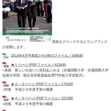
表紙をクリックするとウェブブック
が起動します。
2014年4月号表紙 [その他のファイル／168KB]
★１ページ [PDFファイル／422KB]
○表紙 新しい出会いに笑顔あふれる（吉備国際大学・吉備国際大学
短期大学部・順正高等看護福祉専門学校入学宣誓式）
★２～３ページ [PDFファイル／175KB]
○特集 平成２６年度予算の概要
★４～５ページ [PDFファイル／257KB]
○特集 平成２６年度予算の概要