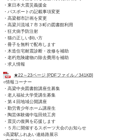
・東日本大震災義援金
・パスポートの記載事項変更
・高梁都市計画を変更
・高梁川流域７市３町の図書館利用
・狂犬病予防注射
・猫の正しい飼い方
・冊子を無料で配布します
・木造住宅耐震診断・改修を補助
・老朽危険建物の除去費用を補助
・求人情報
★22～23ページ [PDFファイル／341KB]
○情報コーナー
・高梁中央図書館講座生募集
・老人福祉大学受講生募集
・第４回地域公開講座
・勤労青少年ホーム講座生
・陶芸体験備中塩田焼工房
・震災の復興を応援します
・５月に開催するスポーツ大会のお知らせ
○高梁駅ふれあい連絡路展示