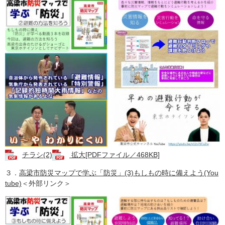
チラシ(2)
拡大[PDFファイル／468KB]
３．
高梁市防災マップで学ぶ「防災」(3)もしもの時に備えよう(You
tube)
＜外部リンク＞