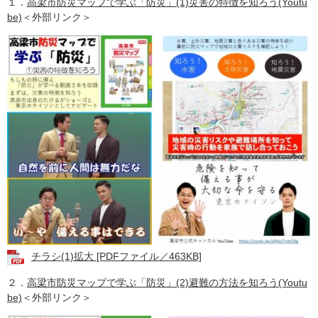
１．
高梁市防災マップで学ぶ「防災」(1)災害の特徴を知ろう(Youtu
be)
＜外部リンク＞
チラシ(1)拡大 [PDFファイル／463KB]
２．
高梁市防災マップで学ぶ「防災」(2)避難の方法を知ろう(Youtu
be)
＜外部リンク＞