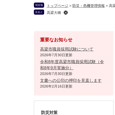
現在地
トップページ
>
防災・危機管理情報
>
高
足あと
高梁大橋
重要なお知らせ
高梁市職員採用試験について
2026年7月30日更新
令和8年度高梁市職員採用試験（令
和8年9月実施分）
2026年7月30日更新
文書への公印の押印を見直します
2026年2月16日更新
防災対策