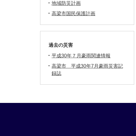
地域防災計画
高梁市国民保護計画
過去の災害
平成30年７月豪雨関連情報
高梁市 平成30年7月豪雨災害記
録誌