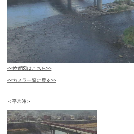
<<位置図はこちら>>
<<カメラ一覧に戻る>>
＜平常時＞