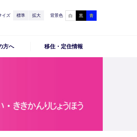
サイズ
標準
拡大
背景色
白
黒
青
の方へ
移住・定住情報