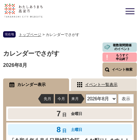
現在地
トップページ
>
カレンダーでさがす
複数期間開催
のイベント
カレンダーでさがす
もうすぐ
申込終了
2026年8月
イベント検索
カレンダー表示
イベント一覧表示
先月
今月
来月
7
金曜日
日
8
土曜日
日