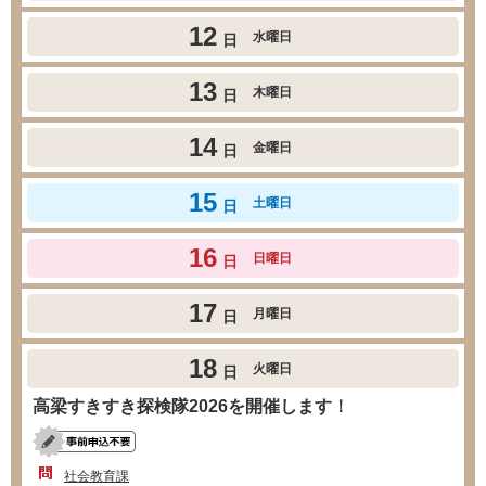
12
水曜日
日
13
木曜日
日
14
金曜日
日
15
土曜日
日
16
日曜日
日
17
月曜日
日
18
火曜日
日
高梁すきすき探検隊2026を開催します！
社会教育課