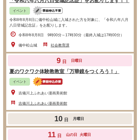
「令和八年八月八日登城記念証」をお配りします！！
イベント
令和8年8月8日に備中松山城に入城された方を対象に、「令和八年八月
八日登城記念証」をお配りします。
令和8年8月8日 9時00分～17時30分（最終入城は17時00分）
備中松山城
社会教育課
9
日曜日
日
夏のワクワク体験教教室「万華鏡をつくろう！」
イベント
吉備川上ふれあい漫画美術館
吉備川上ふれあい漫画美術館
10
月曜日
日
11
山の日
火曜日
日