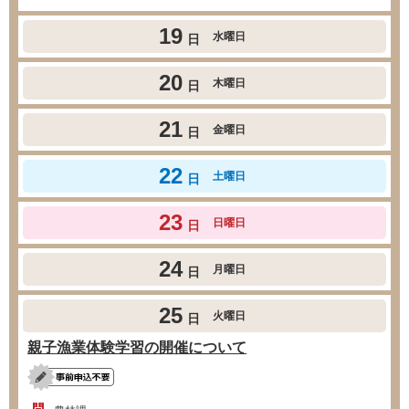
19
水曜日
日
20
木曜日
日
21
金曜日
日
22
土曜日
日
23
日曜日
日
24
月曜日
日
25
火曜日
日
親子漁業体験学習の開催について