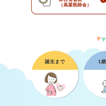
（高梁医師会）
誕生まで
1