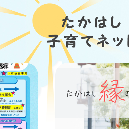
ペ
ー
ジ
の
先
頭
で
す
。