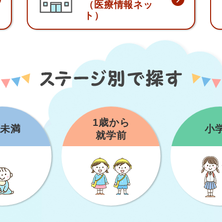
（医療情報ネッ
ト）
1歳から
歳未満
小
就学前