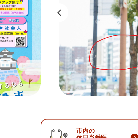
本
文
市内の
休日当番医