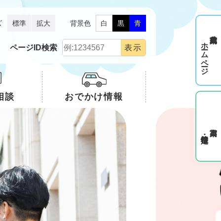
ズ
標準
拡大
背景色
白
黒
青
ホームページ
ページID検索
相談
おでかけ情報