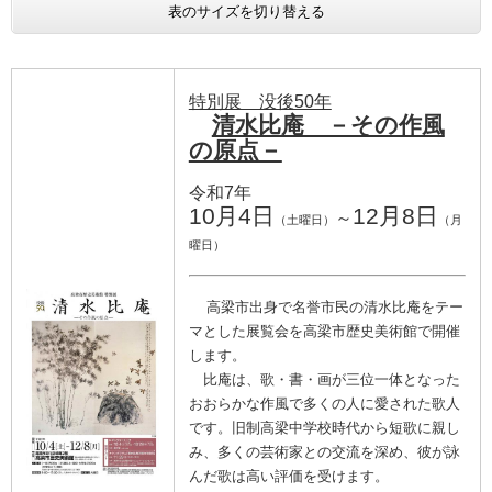
表のサイズを切り替える
特別展 没後50年
清水比庵 －その作風
の原点－
令和7年
10月4日
12月8日
～
（土曜日）
（月
曜日）
高梁市出身で名誉市民の清水比庵をテー
マとした展覧会を高梁市歴史美術館で開催
します。
比庵は、歌・書・画が三位一体となった
おおらかな作風で多くの人に愛された歌人
です。旧制高梁中学校時代から短歌に親し
み、多くの芸術家との交流を深め、彼が詠
んだ歌は高い評価を受けます。