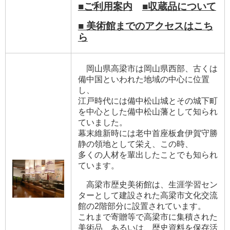
■ご利用案内
■収蔵品について
■ 美術館までのアクセスはこち
ら
岡山県高梁市は岡山県西部、古くは
備中国といわれた地域の中心に位置
し、
江戸時代には備中松山城とその城下町
を中心とした備中松山藩として知られ
ていました。
幕末維新時には老中首座板倉伊賀守勝
静の領地として栄え、この時、
多くの人材を輩出したことでも知られ
ています。
高梁市歴史美術館は、生涯学習セン
ターとして建設された高梁市文化交流
館の2階部分に設置されています。
これまで寄贈等で高梁市に集積された
美術品、あるいは、歴史資料を保存活