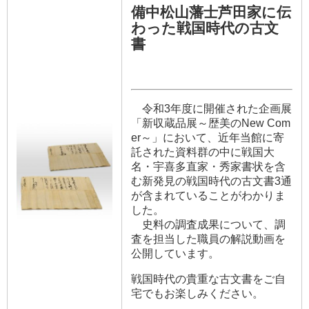
備中松山藩士芦田家に伝
わった戦国時代の古文
書
令和3年度に開催された企画展
「新収蔵品展～歴美のNew Com
er～」において、近年当館に寄
託された資料群の中に戦国大
名・宇喜多直家・秀家書状を含
む新発見の戦国時代の古文書3通
が含まれていることがわかりま
した。
史料の調査成果について、調
査を担当した職員の解説動画を
公開しています。
戦国時代の貴重な古文書をご自
宅でもお楽しみください。