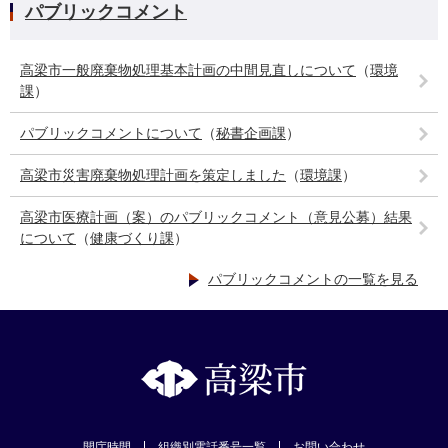
パブリックコメント
高梁市一般廃棄物処理基本計画の中間見直しについて
（
環境
課
）
パブリックコメントについて
（
秘書企画課
）
高梁市災害廃棄物処理計画を策定しました
（
環境課
）
高梁市医療計画（案）のパブリックコメント（意見公募）結果
について
（
健康づくり課
）
パブリックコメントの一覧を見る
開庁時間
組織別電話番号一覧
お問い合わせ