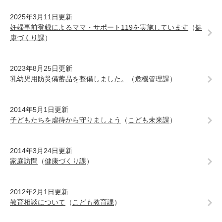
2025年3月11日更新
妊婦事前登録によるママ・サポート119を実施しています
（
健
康づくり課
）
2023年8月25日更新
乳幼児用防災備蓄品を整備しました。
（
危機管理課
）
2014年5月1日更新
子どもたちを虐待から守りましょう
（
こども未来課
）
2014年3月24日更新
家庭訪問
（
健康づくり課
）
2012年2月1日更新
教育相談について
（
こども教育課
）