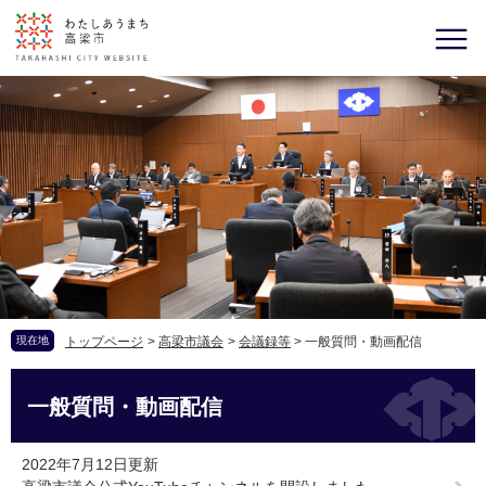
現在地
トップページ
>
高梁市議会
>
会議録等
>
一般質問・動画配信
一般質問・動画配信
2022年7月12日更新