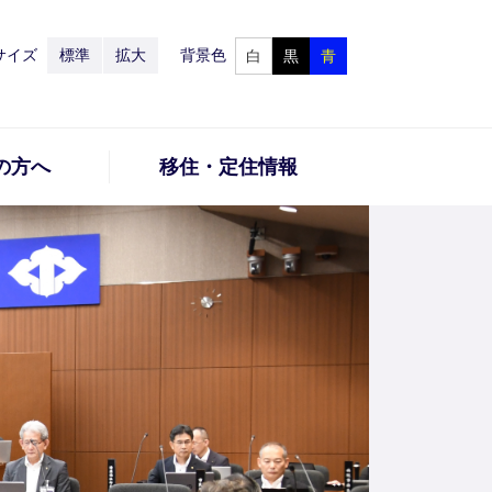
サイズ
標準
拡大
背景色
白
黒
青
の方へ
移住・定住情報