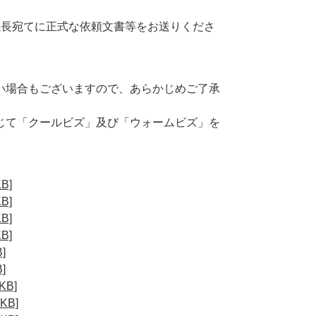
議長宛てに正式な依頼文書等をお送りくださ
い場合もございますので、あらかじめご了承
じて「クールビズ」及び「ウォームビズ」を
B]
B]
B]
B]
]
]
B]
B]