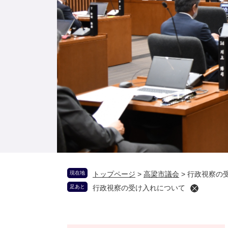
現在地
トップページ
>
高梁市議会
>
行政視察の
足あと
行政視察の受け入れについて