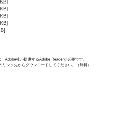
B]
B]
B]
B]
B]
dobe社が提供するAdobe Readerが必要です。
バナーのリンク先からダウンロードしてください。（無料）