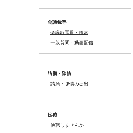
会議録等
会議録閲覧・検索
一般質問・動画配信
請願・陳情
請願・陳情の提出
傍聴
傍聴しませんか