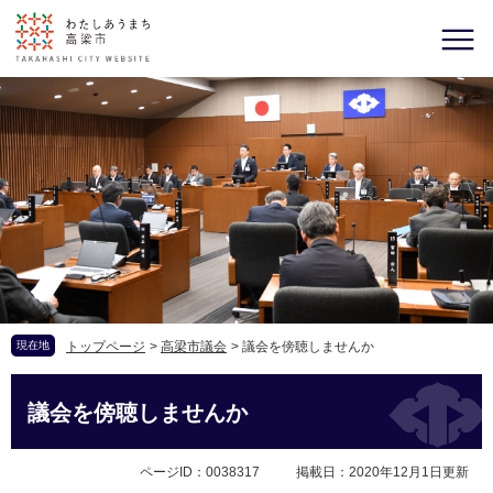
現在地
トップページ
>
高梁市議会
>
議会を傍聴しませんか
議会を傍聴しませんか
ページID：0038317
掲載日：2020年12月1日更新