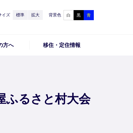
サイズ
標準
拡大
背景色
白
黒
青
の方へ
移住・定住情報
屋ふるさと村大会