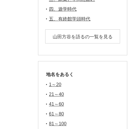
四、遊学時代
五、有終館学頭時代
山田方谷を語るの一覧を見る
地名をあるく
1～20
21～40
41～60
61～80
81～100