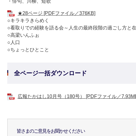
・俳句、川柳、短歌
★28ページ [PDFファイル／376KB]
○キラキラきらめく
○看取りでの経験を語る会～人生の最終段階の過ごし方と
○高梁いんふぉ
○人口
○ちょっとひとこと
全ページ一括ダウンロード
広報たかはし10月号（180号） [PDFファイル／7.93MB
皆さまのご意見をお聞かせください