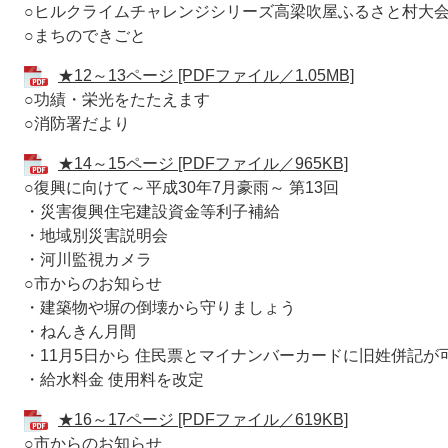
○ヒルクライムチャレンジシリーズ高梁吹屋ふるさと村大
○まちのできごと
★12～13ページ [PDFファイル／1.05MB]
○功績・栄光をたたえます
○消防署だより
★14～15ページ [PDFファイル／965KB]
○復興に向けて～平成30年7月豪雨～ 第13回
・災害復興住宅建設資金等利子補給
・地域別災害説明会
・河川監視カメラ
○市からのお知らせ
・建築物や塀の倒壊から守りましょう
・ねんきん月間
・11月5日から 住民票とマイナンバーカードに旧姓併記が
・給水料金 使用料を改定
★16～17ページ [PDFファイル／619KB]
○市からのお知らせ