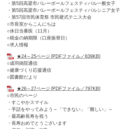
・第5回高梁市バレーボールフェスティバル一般女子
・第5回高梁市バレーボールフェスティバルシニア女子
・第57回市民体育祭 市民硬式テニス大会
○市長室からこんにちは
○休日当番医（11月）
○税金の納期限（口座振替日）
○求人情報
★24～25ページ [PDFファイル／839KB]
○成羽病院通信
○健康づくり応援通信
○図書館だより
★26～27ページ [PDFファイル／797KB]
○市民のページ
・すこやかスマイル
・手話をやってみよう～「できない」「難しい」～
・最高齢長寿を祝う
・長寿おめでとうございます