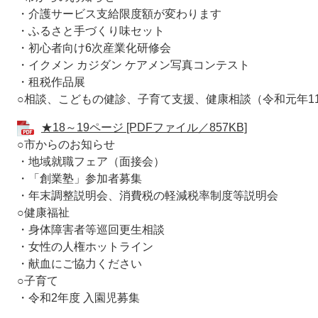
・介護サービス支給限度額が変わります
・ふるさと手づくり味セット
・初心者向け6次産業化研修会
・イクメン カジダン ケアメン写真コンテスト
・租税作品展
○相談、こどもの健診、子育て支援、健康相談（令和元年1
★18～19ページ [PDFファイル／857KB]
○市からのお知らせ
・地域就職フェア（面接会）
・「創業塾」参加者募集
・年末調整説明会、消費税の軽減税率制度等説明会
○健康福祉
・身体障害者等巡回更生相談
・女性の人権ホットライン
・献血にご協力ください
○子育て
・令和2年度 入園児募集