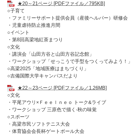
★20～21ページ [PDFファイル／795KB]
○子育て
・ファミリーサポート提供会員（産後ヘルパー）研修会
・児童虐待防止推進月間
○イベント
・第8回高梁地紅茶まつり
○文化
・講演会「山田方谷と山田方谷記念館」
・ワークショップ「せっこうで手型をつくってみよう！」
○高梁2025「地域医療はまちづくり」
○吉備国際大学キャンパスだより
★22～23ページ [PDFファイル／1.26MB]
○文化
・平尾アウリ×Ｆｅｅｌｎｅｏ トーク&ライブ
・ワークショップ 三原色で描く‐秋の味覚
○スポーツ
・高梁市民ソフトテニス大会
・体育協会会長杯ゲートボール大会