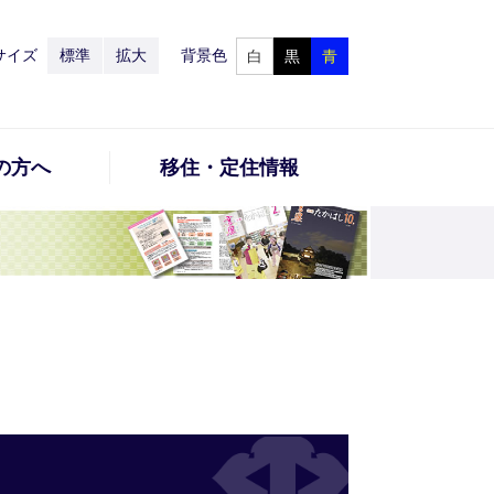
サイズ
標準
拡大
背景色
白
黒
青
の方へ
移住・定住情報