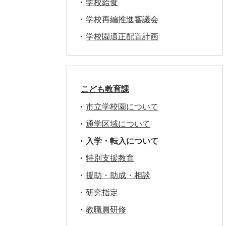
学校給食
学校再編推進審議会
学校園適正配置計画
こども教育課
市立学校園について
通学区域について
入学・転入について
特別支援教育
援助・助成・相談
研究指定
教職員研修