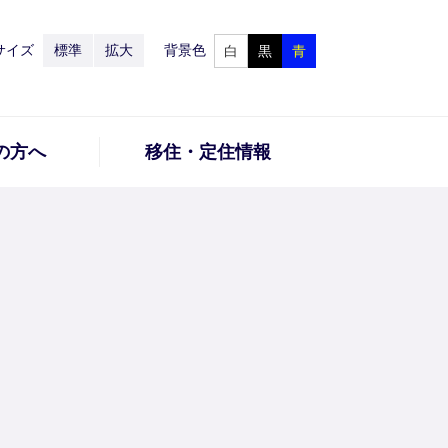
サイズ
標準
拡大
背景色
白
黒
青
の方へ
移住・定住情報