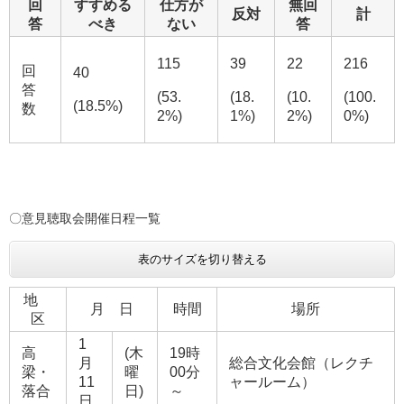
回
すすめる
仕方が
無回
反対
計
答
べき
ない
答
115
39
22
216
回
40
答
(53.
(18.
(10.
(100.
(18.5%)
数
2%)
1%)
2%)
0%)
​〇意見聴取会開催日程一覧
表のサイズを切り替える
地
月 日
時間
場所
区
1
高
(木
19時
月
総合文化会館（レクチ
梁・
曜
00分
11
ャールーム）
落合
日)
～
日