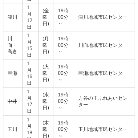
1
(金
19時
月
津川
曜
00分
津川地域市民センター
12
日)
～
日
1
川
(月
19時
月
面・
曜
00分
川面地域市民センター
15
高倉
日)
～
日
1
(火
19時
月
巨瀬
曜
00分
巨瀬地域市民センター
16
日)
～
日
1
(水
19時
月
方谷の里ふれあいセン
中井
曜
00分
17
ター
日)
～
日
1
(木
19時
月
玉川
曜
00分
玉川地域市民センター
18
日)
～