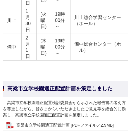
日
1
(火
19時
月
川上総合学習センター
川上
曜
00分
30
（ホール）
日)
～
日
2
(木
19時
月
備中総合センター（ホ
備中
曜
00分
1
ール）
日)
～
日
高梁市立学校園適正配置計画を策定しました
高梁市立学校園適正配置検討委員会から示された報告書の考え方
を尊重しながら、皆さまからいただきましたご意見等を総合的に勘
案し、高梁市立学校園適正配置計画を策定しました。
高梁市立学校園適正配置計画 [PDFファイル／2.9MB]