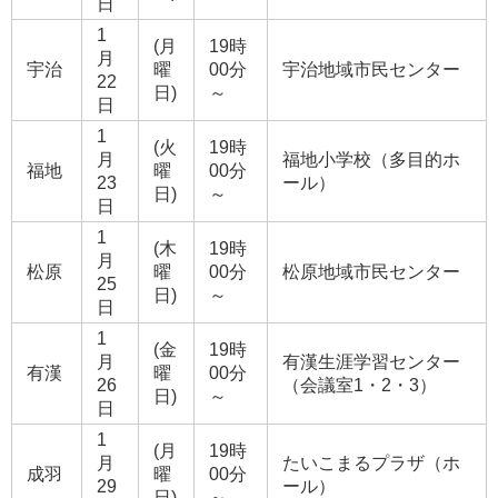
日
1
(月
19時
月
宇治
曜
00分
宇治地域市民センター
22
日)
～
日
1
(火
19時
月
福地小学校（多目的ホ
福地
曜
00分
23
ール）
日)
～
日
1
(木
19時
月
松原
曜
00分
松原地域市民センター
25
日)
～
日
1
(金
19時
月
有漢生涯学習センター
有漢
曜
00分
26
（会議室1・2・3）
日)
～
日
1
(月
19時
月
たいこまるプラザ（ホ
成羽
曜
00分
29
ール）
日)
～