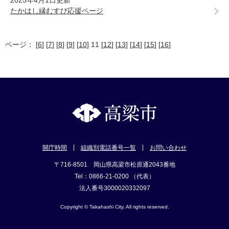
2025年4月1日更新
たかはし縁むすび応援ページ
ページ： [
6
] [
7
] [
8
] [
9
] [
10
] 11 [
12
] [
13
] [
14
] [
15
] [
16
]
開庁時間
組織別電話番号一覧
お問い合わせ
〒716-8501 岡山県高梁市松原通2043番地
Tel：0866-21-0200 （代表）
法人番号3000020332097
Copyright © Takahashi City. All rights reserved.