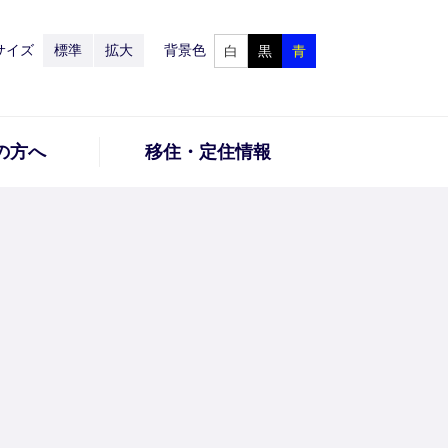
サイズ
標準
拡大
背景色
白
黒
青
の方へ
移住・定住情報