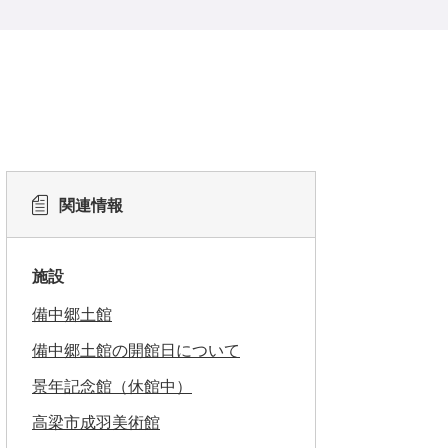
関連情報
施設
備中郷土館
備中郷土館の開館日について
景年記念館（休館中）
高梁市成羽美術館