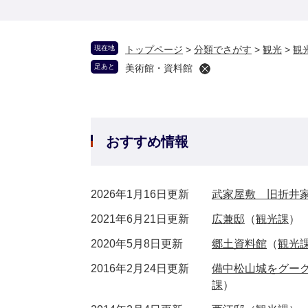
現在地
トップページ
>
分類でさがす
>
観光
>
観
足あと
美術館・資料館
おすすめ情報
2026年1月16日更新
武家屋敷 旧折井
2021年6月21日更新
広兼邸
（
観光課
）
2020年5月8日更新
郷土資料館
（
観光
2016年2月24日更新
備中松山城をグー
課
）