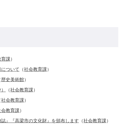
教育課
）
日について
（
社会教育課
）
（
歴史美術館
）
中）
（
社会教育課
）
（
社会教育課
）
社会教育課
）
物誌』『高梁市の文化財』を頒布します
（
社会教育課
）