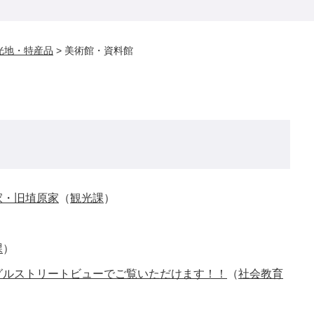
光地・特産品
>
美術館・資料館
家・旧埴原家
（
観光課
）
課
）
グルストリートビューでご覧いただけます！！
（
社会教育