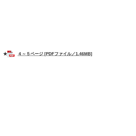
★
４～５ページ [PDFファイル／1.46MB]