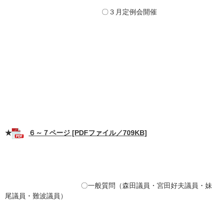
〇３月定例会開催
★
６～７ページ [PDFファイル／709KB]
〇一般質問（森田議員・宮田好夫議員・妹
尾議員・難波議員）