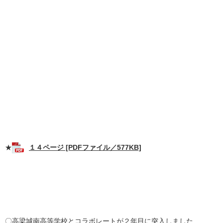
★
１４ページ [PDFファイル／577KB]
〇高梁城南高等学校とコラボレートが２年目に突入しました