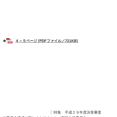
★
４～５ページ [PDFファイル／721KB]
〇特集 平成２９年度決算審査