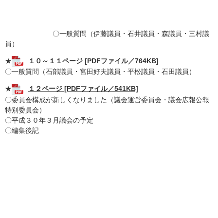
〇一般質問（伊藤議員・石井議員・森議員・三村議
員）
★
１０～１１ページ [PDFファイル／764KB]
〇一般質問（石部議員・宮田好夫議員・平松議員・石田議員）
★
１２ページ [PDFファイル／541KB]
〇委員会構成が新しくなりました（議会運営委員会・議会広報公報
特別委員会）
〇平成３０年３月議会の予定
〇編集後記