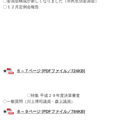
〇委員会構成が新しくなりました（市民生活委員会）
〇１２月定例会報告
★
６～７ページ [PDFファイル／724KB]
〇特集 平成２９年度決算審査
〇一般質問（川上博司議員・森上議員）
★
８～９ページ [PDFファイル／784KB]