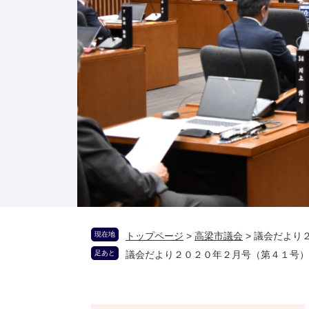
現在地
トップページ
>
高梁市議会
>
議会だより
足あと
議会だより２０２０年２月号（第４１号）