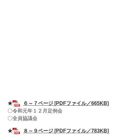
〇令和元年１
★
６～７ページ [PDFファイル／665KB]
〇令和元年１２月定例会
〇全員協議会
★
８～９ページ [PDFファイル／783KB]