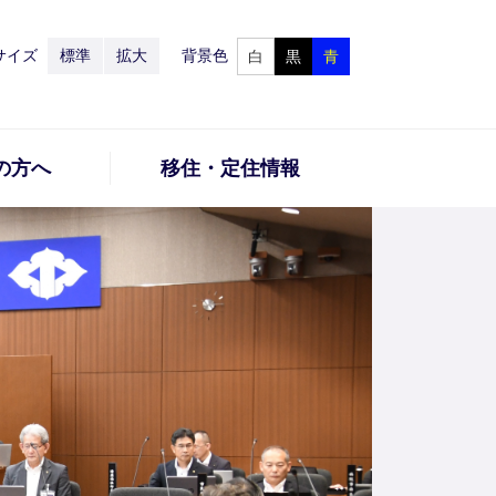
サイズ
標準
拡大
背景色
白
黒
青
の方へ
移住・定住情報