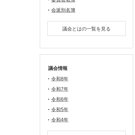
会派別名簿
議会とはの一覧を見る
議会情報
令和8年
令和7年
令和6年
令和5年
令和4年