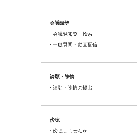
会議録等
会議録閲覧・検索
一般質問・動画配信
請願・陳情
請願・陳情の提出
傍聴
傍聴しませんか