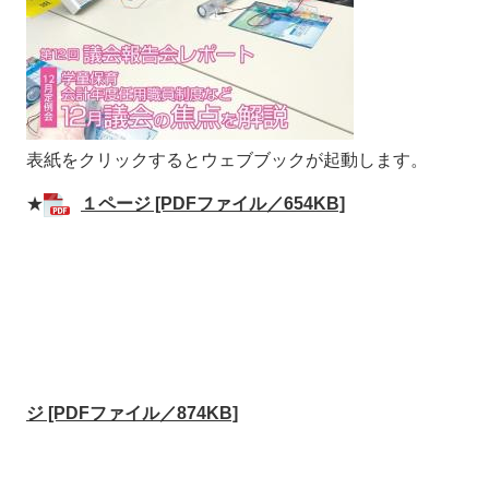
表紙をクリックするとウェブブックが起動します。
★
１ページ [PDFファイル／654KB]
ジ [PDFファイル／874KB]