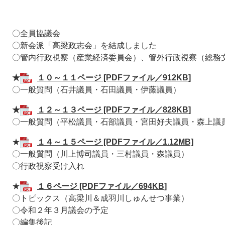
〇全員協議会
〇新会派「高梁政志会」を結成しました
〇管内行政視察（産業経済委員会）、管外行政視察（総務
★
１０～１１ページ [PDFファイル／912KB]
〇一般質問（石井議員・石田議員・伊藤議員）
★
１２～１３ページ [PDFファイル／828KB]
〇一般質問（平松議員・石部議員・宮田好夫議員・森上議
★
１４～１５ページ [PDFファイル／1.12MB]
〇一般質問（川上博司議員・三村議員・森議員）
〇行政視察受け入れ
★
１６ページ [PDFファイル／694KB]
〇トピックス（高梁川＆成羽川しゅんせつ事業）
〇令和２年３月議会の予定
〇編集後記