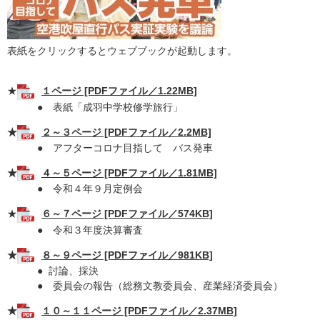
表紙をクリックするとウェブブックが起動します。
★
１ページ [PDFファイル／1.22MB]
● 表紙「成羽中学校修学旅行」
★
２～３ページ [PDFファイル／2.2MB]
● アフターコロナ目指して バス発車
★
４～５ページ [PDFファイル／1.81MB]
● 令和４年９月定例会
★
６～７ページ [PDFファイル／574KB]
● 令和３年度決算審査
★
８～９ページ [PDFファイル／981KB]
● 討論、採決
● 委員会の報告（総務文教委員会、産業経済委員会）
★
１０～１１ページ [PDFファイル／2.37MB]