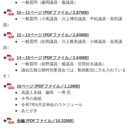
● 一般質問（藤岡議員・森議員）
★
10～11ページ [PDFファイル／2.87MB]
● 一般質問（小黒議員・川上博司議員・平松議員・長田議
員）
★
12～13ページ [PDFファイル／2.84MB]
●
一般質問（松岡議員・川上雅美議員・小林議員・金尾議
員）
★
14～15ページ [PDFファイル／2.64MB]
● 一般質問（前野議員・榎議員・宮田好夫議員）​​
● 議会広報公聴特別委員会では、動画配信に力を入れていま
す！
★
16ページ [PDFファイル／1.13MB]
● 高梁人名録 藤岡 一男 氏
​ ● 今号の表紙
​ ● 令和7年6月定例会のスケジュール
● あとがき
★
全編 [PDFファイル／10.32MB]