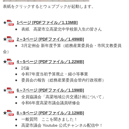
表紙をクリックするとウェブブックが起動します。
★
1ページ [PDFファイル／1.13MB]
● 表紙 高梁市立高梁北中学校新入生の皆さん
★
2～3ページ [PDFファイル／1.49MB]
● 3月定例会 新年度予算（総務産業委員会・市民文教委員
会）
★
4～5ページ [PDFファイル／1.22MB]
● 討論
● 令和7年度当初予算廃止・縮小等事業
● 委員会の報告（総務産業委員会管内行政視察）
★
6～7ページ [PDFファイル／1.19MB]
● 全員協議会「高梁地域公共交通計画について」
● 令和6年度高梁市議会議員研修会
★
8～9ページ [PDFファイル／2.12MB]
● 一般質問 ここを聞きました！
​ ● 高梁市議会 Youtube 公式チャンネル配信中！​​