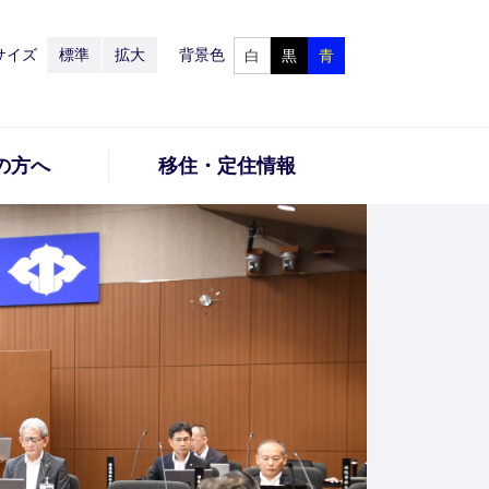
サイズ
標準
拡大
背景色
白
黒
青
の方へ
移住・定住情報