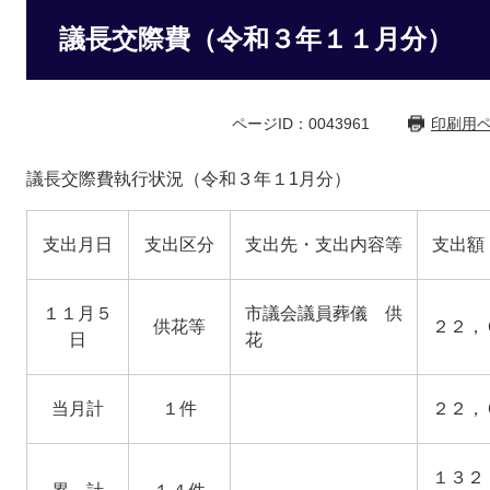
議長交際費（令和３年１１月分）
ページID：0043961
印刷用
議長交際費執行状況（令和３年１1月分）
支出月日
支出区分
支出先・支出内容等
支出額
１１月５
市議会議員葬儀 供
供花等
２２，
日
花
当月計
１件
２２，
１３２