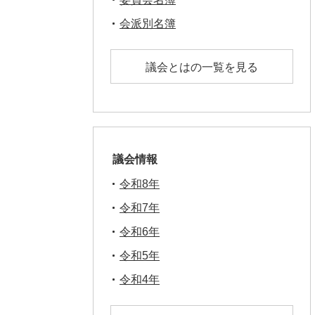
会派別名簿
議会とはの一覧を見る
議会情報
令和8年
令和7年
令和6年
令和5年
令和4年