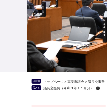
現在地
トップページ
>
高梁市議会
>
議長交際費
足あと
議長交際費（令和３年１１月分）