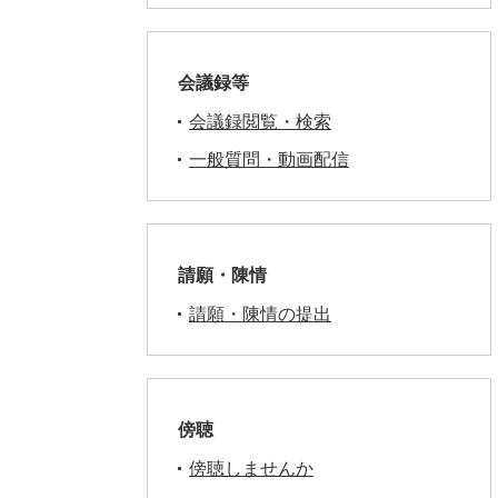
会議録等
会議録閲覧・検索
一般質問・動画配信
請願・陳情
請願・陳情の提出
傍聴
傍聴しませんか