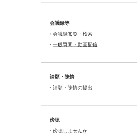
会議録等
会議録閲覧・検索
一般質問・動画配信
請願・陳情
請願・陳情の提出
傍聴
傍聴しませんか