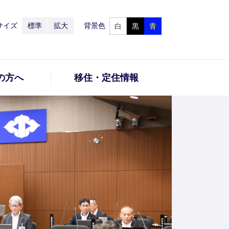
サイズ
標準
拡大
背景色
白
黒
青
の方へ
移住・定住情報