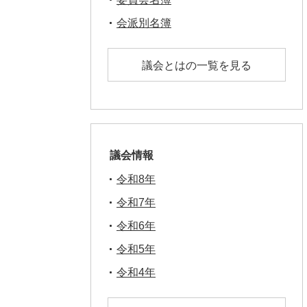
会派別名簿
議会とはの一覧を見る
議会情報
令和8年
令和7年
令和6年
令和5年
令和4年