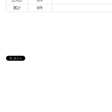
当月計
6件
累計
9件