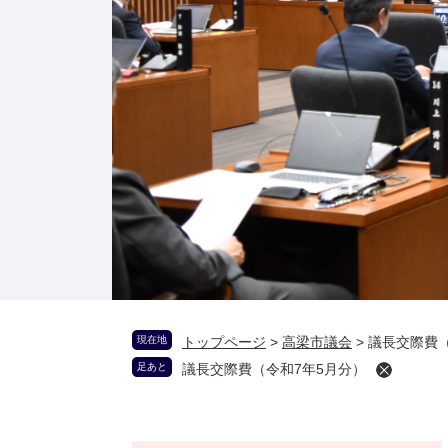
現在地
トップページ
>
高梁市議会
>
議長交際費（
足あと
議長交際費（令和7年5月分）