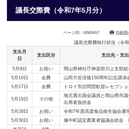
議長交際費（令和7年5月分）
ページID：0060457
印刷用
議長交際費執行状況（令和
支出月
支出区分
支出先・支出
日
5月9日
お祝い
岡山県神社庁神楽部川上支部総
5月10日
会費
山田方谷没後150周年記念講演
5月17日
会費
トロイ市訪問団歓迎レセプショ
地元選出国会議員と岡山県市議
5月19日
その他
出席者負担金
5月28日
お祝い
令和7年度高梁食品衛生協会通
5月30日
お祝い
備中町認定農業者協議会総会 