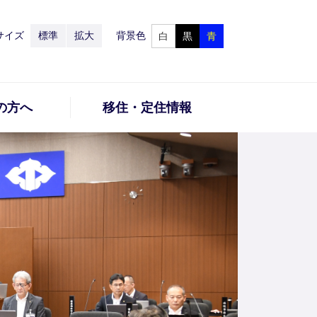
サイズ
標準
拡大
背景色
白
黒
青
の方へ
移住・定住情報