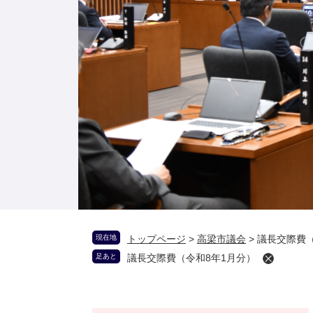
現在地
トップページ
>
高梁市議会
>
議長交際費（
足あと
議長交際費（令和8年1月分）