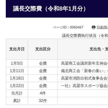
議長交際費（令和8年1月分）
ページID：0060467
印刷用
議長交際費執行状況（令和
支出月日
支出区分
支出先・
1月5日
会費
高梁商工会議所新年互例会
1月11日
会費
備北商工会「新春の集い」
1月18日
会費
高梁市消防出初式食事会会
1月22日
会費
一社）高梁市スポーツ協会
当月計
4件
累計
32件