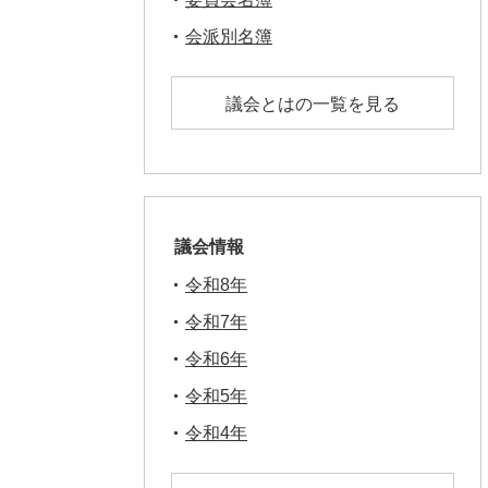
会派別名簿
議会とはの一覧を見る
議会情報
令和8年
令和7年
令和6年
令和5年
令和4年