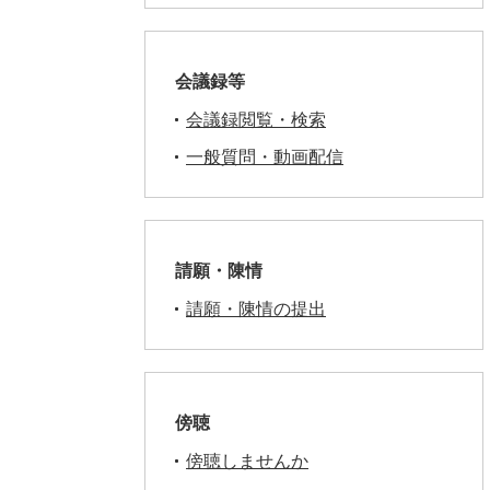
会議録等
会議録閲覧・検索
一般質問・動画配信
請願・陳情
請願・陳情の提出
傍聴
傍聴しませんか