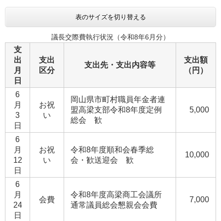
表のサイズを切り替える
議長交際費執行状況（令和8年6月分）
支
出
支出
支出額
支出先・支出内容等
月
区分
（円）
日
6
岡山県市町村職員年金者連
月
お祝
盟高梁支部令和8年度定例
5,000
3
い
総会 歓
日
6
月
お祝
令和8年度順和会春季総
10,000
12
い
会・歓送迎会 歓
日
6
月
令和8年度高梁商工会議所
会費
7,000
24
通常議員総会懇親会会費
日