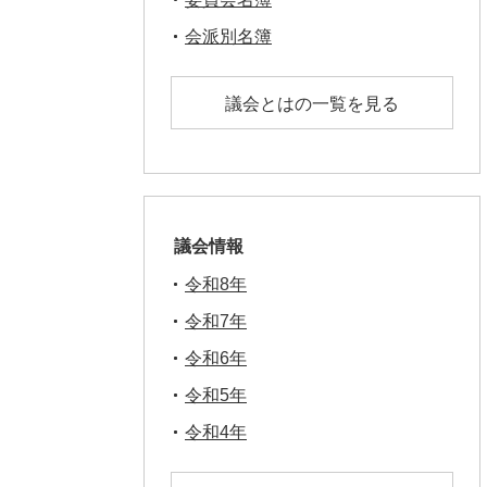
会派別名簿
議会とはの一覧を見る
議会情報
令和8年
令和7年
令和6年
令和5年
令和4年