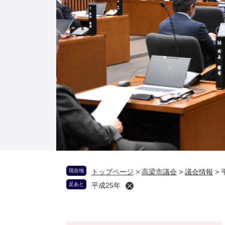
現在地
トップページ
>
高梁市議会
>
議会情報
>
足あと
平成25年