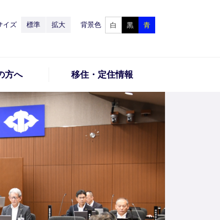
サイズ
標準
拡大
背景色
白
黒
青
の方へ
移住・定住情報