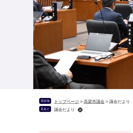
現在地
トップページ
>
高梁市議会
>
議会だより
足あと
議会だより