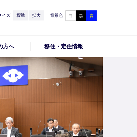
サイズ
標準
拡大
背景色
白
黒
青
の方へ
移住・定住情報