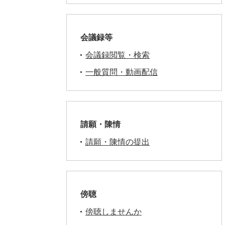
会議録等
会議録閲覧・検索
一般質問・動画配信
請願・陳情
請願・陳情の提出
傍聴
傍聴しませんか