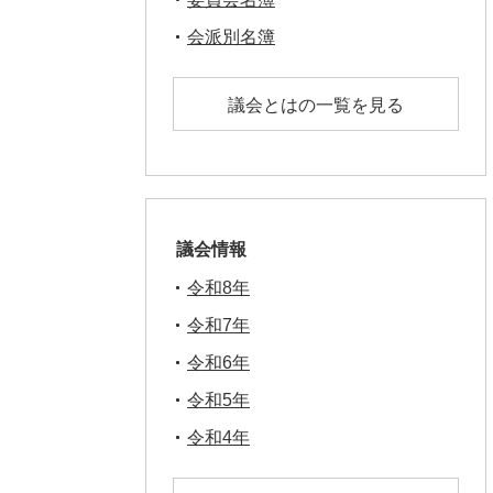
会派別名簿
議会とはの一覧を見る
議会情報
令和8年
令和7年
令和6年
令和5年
令和4年