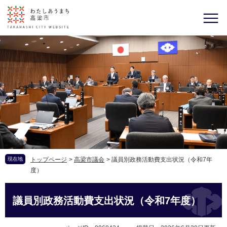
現在地
トップページ
>
高梁市議会
>
議員別政務活動費支出状況（令和7年
度）
議員別政務活動費支出状況（令和7年度）