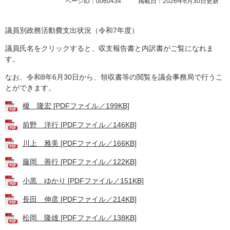
ページID：0060434
掲載日：2026年6月30日更新
議員別政務活動費支出状況（令和7年度）
議員氏名をクリックすると、収支報告書と内訳書がご覧になれま
す。
なお、令和8年6月30日から、領収書等の閲覧を議会事務局で行うこ
とができます。
榎 隆宏 [PDFファイル／199KB]
前野 洋行 [PDFファイル／146KB]
川上 雅美 [PDFファイル／166KB]
藤岡 善行 [PDFファイル／122KB]
小黒 ゆかり [PDFファイル／151KB]
長田 伸彦 [PDFファイル／214KB]
松岡 隆雄 [PDFファイル／138KB]