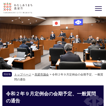
現在地
トップページ
>
高梁市議会
>
令和２年９月定例会の会期予定、一般質
問の通告
令和２年９月定例会の会期予定、一般質問
の通告