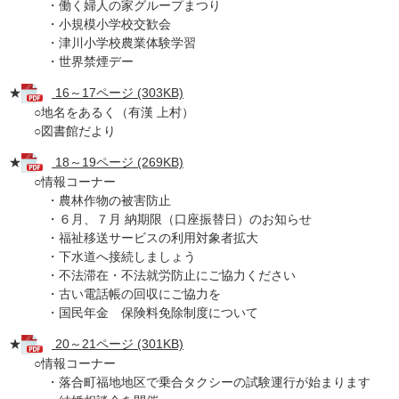
・働く婦人の家グループまつり
・小規模小学校交歓会
・津川小学校農業体験学習
・世界禁煙デー
★
16～17ページ (303KB)
○地名をあるく（有漢 上村）
○図書館だより
★
18～19ページ (269KB)
○情報コーナー
・農林作物の被害防止
・６月、７月 納期限（口座振替日）のお知らせ
・福祉移送サービスの利用対象者拡大
・下水道へ接続しましょう
・不法滞在・不法就労防止にご協力ください
・古い電話帳の回収にご協力を
・国民年金 保険料免除制度について
★
20～21ページ (301KB)
○情報コーナー
・落合町福地地区で乗合タクシーの試験運行が始まります