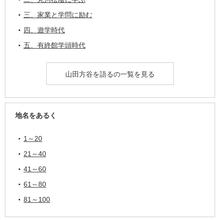
三、家業と学問に励む
四、遊学時代
五、有終館学頭時代
山田方谷を語るの一覧を見る
地名をあるく
1～20
21～40
41～60
61～80
81～100