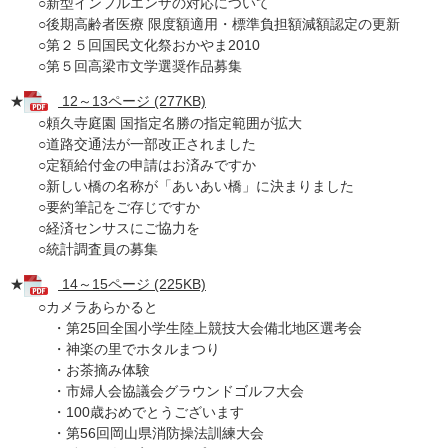
○新型インフルエンザの対応について
○後期高齢者医療 限度額適用・標準負担額減額認定の更新
○第２５回国民文化祭おかやま2010
○第５回高梁市文学選奨作品募集
★
12～13ページ (277KB)
○頼久寺庭園 国指定名勝の指定範囲が拡大
○道路交通法が一部改正されました
○定額給付金の申請はお済みですか
○新しい橋の名称が「あいあい橋」に決まりました
○要約筆記をご存じですか
○経済センサスにご協力を
○統計調査員の募集
★
14～15ページ (225KB)
○カメラあらかると
・第25回全国小学生陸上競技大会備北地区選考会
・神楽の里でホタルまつり
・お茶摘み体験
・市婦人会協議会グラウンドゴルフ大会
・100歳おめでとうございます
・第56回岡山県消防操法訓練大会