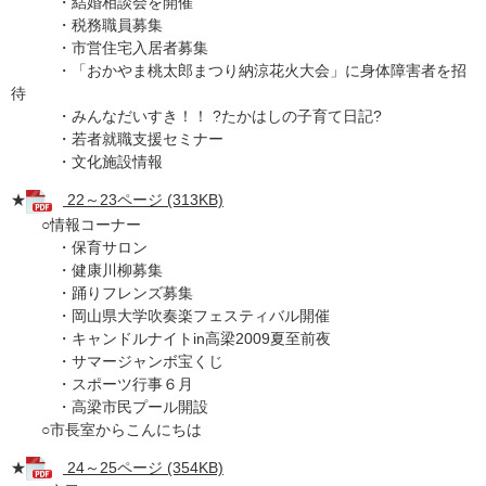
・結婚相談会を開催
・税務職員募集
・市営住宅入居者募集
・「おかやま桃太郎まつり納涼花火大会」に身体障害者を招
待
・みんなだいすき！！ ?たかはしの子育て日記?
・若者就職支援セミナー
・文化施設情報
★
22～23ページ (313KB)
○情報コーナー
・保育サロン
・健康川柳募集
・踊りフレンズ募集
・岡山県大学吹奏楽フェスティバル開催
・キャンドルナイトin高梁2009夏至前夜
・サマージャンボ宝くじ
・スポーツ行事６月
・高梁市民プール開設
○市長室からこんにちは
★
24～25ページ (354KB)