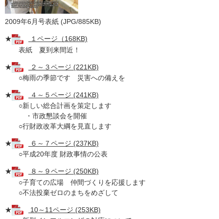
2009年6月号表紙 (JPG/885KB)
★
１ページ（168KB)
表紙 夏到来間近！
★
２～３ページ (221KB)
○梅雨の季節です 災害への備えを
★
４～５ページ (241KB)
○新しい総合計画を策定します
・市政懇談会を開催
○行財政改革大綱を見直します
★
６～７ページ (237KB)
○平成20年度 財政事情の公表
★
８～９ページ (250KB)
○子育ての広場 仲間づくりを応援します
○不法投棄ゼロのまちをめざして
★
10～11ページ (253KB)