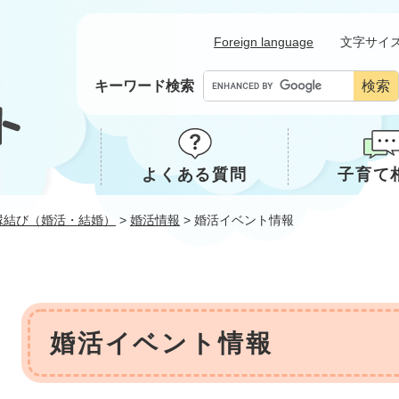
メニューを飛ばして本文へ
Foreign language
文字サイ
キーワード検索
よくある質問
子育て
縁結び（婚活・結婚）
>
婚活情報
>
婚活イベント情報
本
婚活イベント情報
文