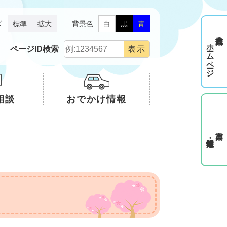
ズ
標準
拡大
背景色
白
黒
青
ホームページ
ページID検索
相談
おでかけ情報