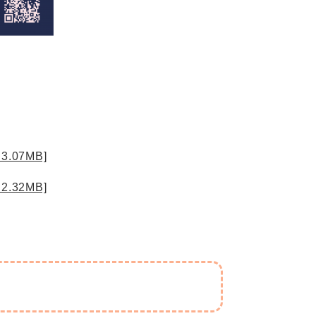
＞
07MB]
32MB]