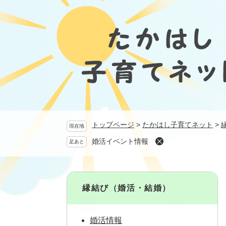
ペ
ー
ジ
の
先
頭
で
す
。
トップページ
>
たかはし子育てネット
>
現在地
婚活イベント情報
足あと
縁結び（婚活・結婚）
婚活情報