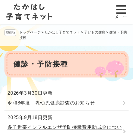
ペ
メニューを飛ばして本文へ
ー
ジ
の
先
トップページ
>
たかはし子育てネット
>
子どもの健康
>
健診・予防
現在地
頭
接種
で
す
。
本
文
健診・予防接種
2026年3月30日更新
令和8年度 乳幼児健康診査のお知らせ
2025年9月18日更新
多子世帯インフルエンザ予防接種費用助成金につい