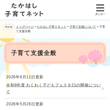
ペ
メニューを飛ばして本文へ
ー
ジ
の
先
トップページ
>
たかはし子育てネット
>
子育て支援について
>
子育
現在地
頭
て支援全般
で
す
。
本
文
子育て支援全般
2026年6月11日更新
令和8年度 わくわく子どもフェスタ21の開催につい
て
2026年5月26日更新