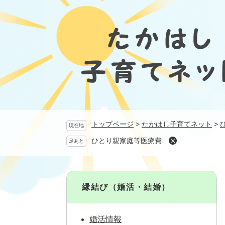
ペ
ー
ジ
の
先
頭
で
す
。
トップページ
>
たかはし子育てネット
>
現在地
ひとり親家庭等医療費
足あと
縁結び（婚活・結婚）
婚活情報