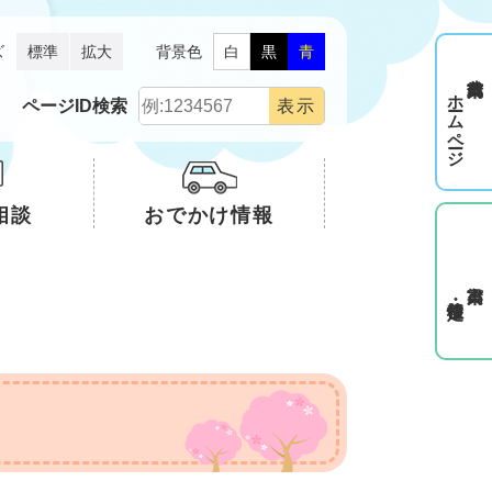
ズ
標準
拡大
背景色
白
黒
青
ホームページ
ページID検索
相談
おでかけ情報