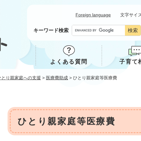
メニューを飛ばして本文へ
Foreign language
文字サイ
キーワード検索
よくある質問
子育て
ひとり親家庭への支援
>
医療費助成
>
ひとり親家庭等医療費
本
ひとり親家庭等医療費
文