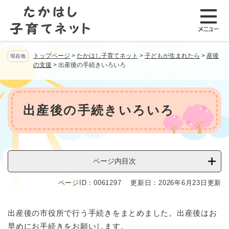
ペ
メニューを飛ばして本文へ
ー
ジ
の
先
トップページ
>
たかはし子育てネット
>
子どもが生まれたら
>
産後
現在地
頭
の支援
>
出産後の手続きいろいろ
で
す
。
本
文
出産後の手続きいろいろ
ページ内目次
ページID：0061297
更新日：2026年6月23日更新
出産後の市役所で行う手続きをまとめました。出産後はお
早めにお手続きをお願いします。