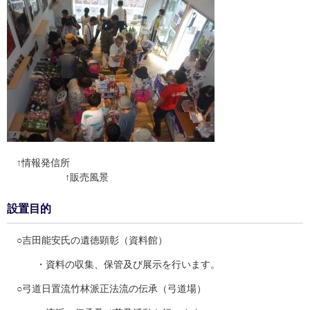
↑情報発信所
↑販売風景
設置目的
○吉田能安氏の遺徳顕彰（資料館）
・資料の収集、保管及び展示を行います。
○弓道日置流竹林派正法流の伝承（弓道場）