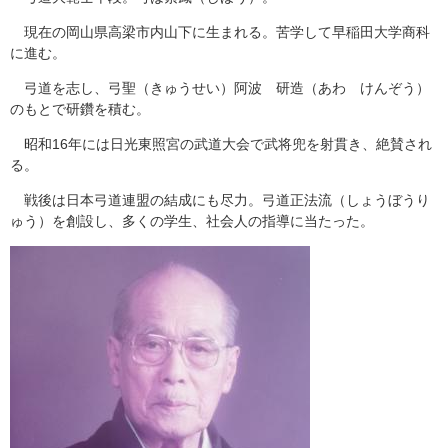
現在の岡山県高梁市内山下に生まれる。苦学して早稲田大学商科
に進む。
弓道を志し、弓聖（きゅうせい）阿波 研造（あわ けんぞう）
のもとで研鑽を積む。
昭和16年には日光東照宮の武道大会で武将兜を射貫き、絶賛され
る。
戦後は日本弓道連盟の結成にも尽力。弓道正法流（しょうぼうり
ゅう）を創設し、多くの学生、社会人の指導に当たった。