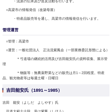
・流派の伝承及び普及活動を行います。
○高梁市の情報発信（改築母屋）
・特産品販売等を通し、高梁市の情報発信を行います。
管理運営
○管理：高梁市
○運営：一般社団法人 正法流紫鳳会（一部業務委託形態による）
＊弓道場の継続的活用及び吉田能安氏の資料収集、展示管
理
＊物販等：無農薬野菜などの販売は月1～2回程度。特産
品、観光物産等は毎週土曜・日曜日
吉田能安氏（1891～1985）
吉田 能安（よしだ よしやす）氏
弓道大範士十段。号は紫鳳（しほう）。