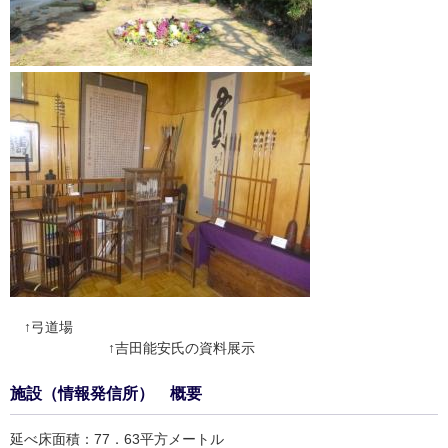
↑弓道場
↑吉田能安氏の資料展示
施設（情報発信所） 概要
延べ床面積：77．63平方メートル