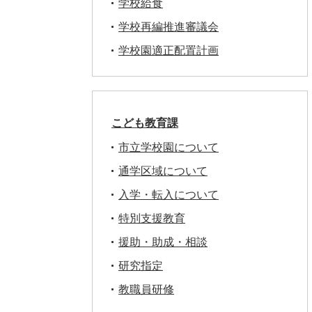
学校給食
学校再編推進審議会
学校園適正配置計画
こども教育課
市立学校園について
通学区域について
入学・転入について
特別支援教育
援助・助成・相談
研究指定
教職員研修