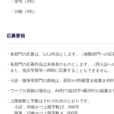
・俳句（3句）
・川柳（3句）
応募要領
・各部門の応募は、1人1作品とします。（複数部門への応
・各部門の応募作品は未発表のものとします。（同人誌へ
また、他文学賞等へ同時に応募することもできません。
・小説・随筆等部門の原稿は、原則Ａ4判横置き縦書き400
・ワープロ原稿の場合は、A4判で縦20字×横20行の縦書
・上限枚数と字数はそれぞれ次のとおりです。
小説：30枚かつ上限字数12，000字
随筆：10枚かつ上限字数 4，000字