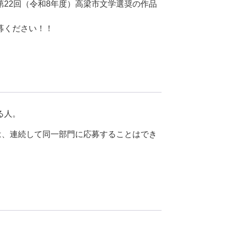
22回（令和8年度）高梁市文学選奨の作品
募ください！！
る人。
は、連続して同一部門に応募することはでき