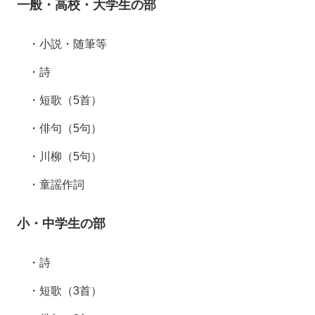
一般・高校・大学生の部
・小説・随筆等
・詩
・短歌（5首）
・俳句（5句）
・川柳（5句）
・童謡作詞
小・中学生の部
・詩
・短歌（3首）