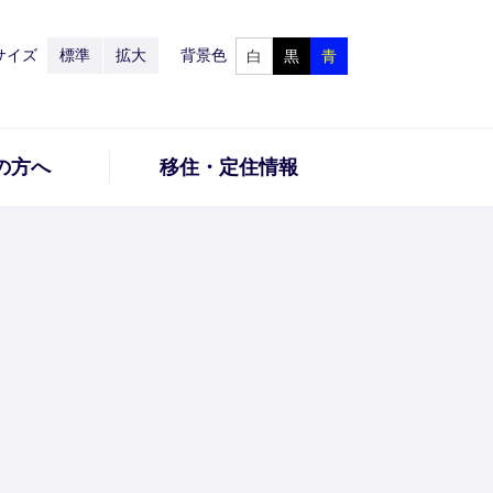
サイズ
標準
拡大
背景色
白
黒
青
の方へ
移住・定住情報