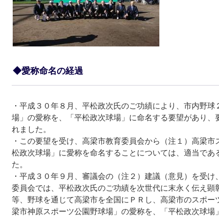
◆愛称命名の経過
・平成３０年８月、平松政次氏のご功績により、市内野球
場」の愛称を、「平松政次球場」に命名する要望があり、
れました。
・この要望を受け、高梁市教育委員会から（注１）高梁市
松政次球場」に愛称を命名することについては、適当であ
た。
・平成３０年９月、審議会の（注２）建議（意見）を受け
委員会では、平松政次氏のご功績を次世代に末永く伝え顕
等、野球を通じて高梁市を全国にＰＲし、高梁市のスポー
梁市神原スポーツ公園野球場」の愛称を、「平松政次球場