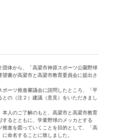
２団体から、「高梁市神原スポーツ公園野球
要望書が高梁市と高梁市教育委員会に提出さ
スポーツ推進審議会に諮問したところ、「平
るとの（注２）建議（意見）をいただきまし
、本人のご了解のもと、高梁市と高梁市教育
彰するとともに、学童野球のメッカとする
ツ推進を図っていくことを目的として、「高
」に命名することに致しました。