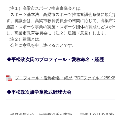
（注１）高梁市スポーツ推進審議会とは、
スポーツ基本法、高梁市スポーツ推進審議会条例に規定
す。審議会は、高梁市教育委員会の諮問に応じて、高梁市
施設・スポーツ事業の実施・スポーツ団体の育成などスポ
し、高梁市教育委員会に（注２）建議（意見）します。
（注２）建議とは、
公的に意見を申し述べることです。
◆平松政次氏のプロフィール・愛称命名・経歴
プロフィール・愛称命名・経歴 [PDFファイル／259KB
◆平松政次旗学童軟式野球大会
平成６年から、平松政次氏が主管し、毎年１０月の３連