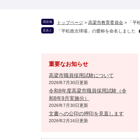
現在地
トップページ
>
高梁市教育委員会
>
「平
足あと
「平松政次球場」の愛称を命名しました
重要なお知らせ
高梁市職員採用試験について
2026年7月30日更新
令和8年度高梁市職員採用試験（令
和8年9月実施分）
2026年7月30日更新
文書への公印の押印を見直します
2026年2月16日更新