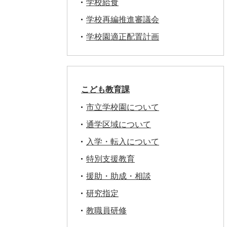
学校給食
学校再編推進審議会
学校園適正配置計画
こども教育課
市立学校園について
通学区域について
入学・転入について
特別支援教育
援助・助成・相談
研究指定
教職員研修