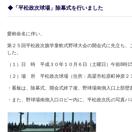
◆「平松政次球場」除幕式を行いました
愛称命名に伴い、
第２５回平松政次旗学童軟式野球大会の開会式に先立ち、
した。
（１）日 時 平成３０年１０月６日（土曜日）午前8時15
（２）場 所 平松政次球場（住所：高梁市松原町神原２
・看板は、除幕式、開会式終了後、野球場南側入口上部壁
・また、野球場南側入口ロビー内に、平松政次氏の写真パ